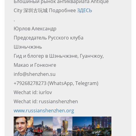
Блошиный рынок антиквариата Antique
City 深圳古玩城 Подробнее
ЗДЕСЬ
.
Юрлов Александр
Председатель Русского клуба
Шэньчжэнь
Гид и блогер в Шэньчжэне, Гуанчжоу,
Макао и Гонконге
info@shenzhen.su
+79268278273 (WhatsApp, Telegram)
Wechat id: iurlov
Wechat id: russianshenzhen
www.russianshenzhen.org